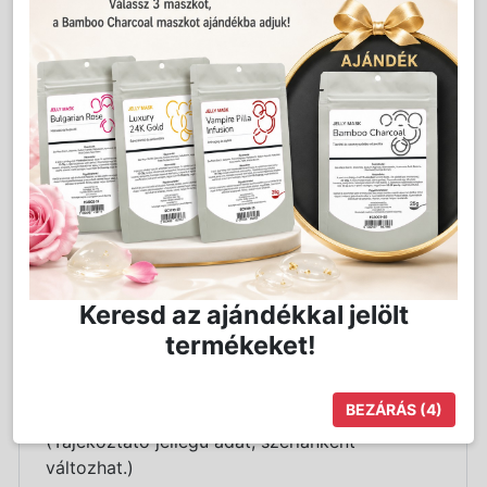
Kedvencnek jelöl
Kosárba
Mennyiség:
db
Részletes Leírás
Keresd az ajándékkal jelölt
termékeket!
Használható a kínai gyártmányú VIO-
készülékekhez.
BEZÁRÁS
(4)
Csatlakozás (fémkupak) átmérője: 11,5mm.
(Tájékoztató jellegű adat, szériánként
változhat.)