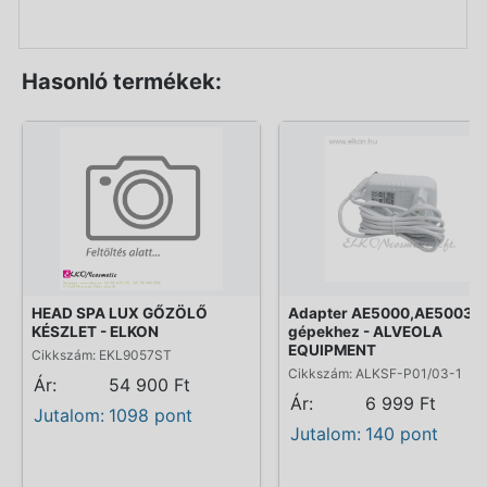
Hasonló termékek:
HEAD SPA LUX GŐZÖLŐ
Adapter AE5000,AE5003
KÉSZLET - ELKON
gépekhez - ALVEOLA
EQUIPMENT
Cikkszám: EKL9057ST
Cikkszám: ALKSF-P01/03-1
Ár:
54 900 Ft
Ár:
6 999 Ft
Jutalom:
1098 pont
Jutalom:
140 pont