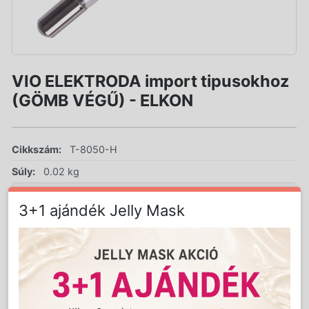
VIO ELEKTRODA import tipusokhoz
(GÖMB VÉGŰ) - ELKON
Cikkszám:
T-8050-H
Súly:
0.02 kg
3+1 ajándék Jelly Mask
LAKOSSÁGI ÁR (BRUTTÓ)
990 Ft
Jutalom:
20 pont