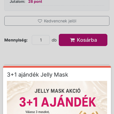
Jutalom:
28 pont
Kedvencnek jelöl
Kosárba
Mennyiség:
db
3+1 ajándék Jelly Mask
Részletes Leírás
Könnyű hidratáló formula a napozás vagy
szoláriumozás után kipirult, irritált bőr
nyugtatására és regenerálására.