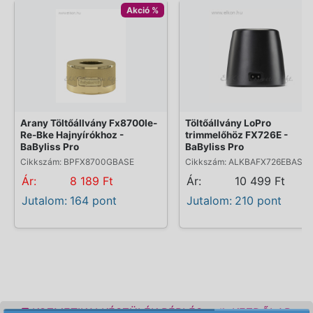
Akció %
Arany Töltőállvány Fx8700Ie-
Töltőállvány LoPro
Re-Bke Hajnyírókhoz -
trimmelőhöz FX726E -
BaByliss Pro
BaByliss Pro
Cikkszám: BPFX8700GBASE
Cikkszám: ALKBAFX726EBASE
Ár:
8 189 Ft
Ár:
10 499 Ft
Jutalom:
164 pont
Jutalom:
210 pont
KOZMETIKAI KÉSZÜLÉK BÉRLÉS
KEZDŐLAP