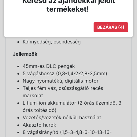
Keresd az ajándékkal jelölt
Fémháza, ellenállóvá teszi
termékeket!
3 órás gyors töltés, 2 óra maximális
teljesítményű akkumulátoros üzemidő
Kiváló ergonómia, recézett, csúszásmentes
BEZÁRÁS
(4)
fogás
Könnyedség, csendesség
Jellemzők
45mm-es DLC pengék
5 vágáshossz (0,8-1,4-2-2,8-3,5mm)
Nagy nyomatékú, digitális motor
Teljes fém váz, csúszásgátló recés
markolat
Lítium-ion akkumulátor (2 órás üzemidő, 3
órás töltésidő)
Vezeték/vezeték nélküli használat
Akasztó hurok
8 vágásirányító (1,5-3-4,8-6-10-13-16-