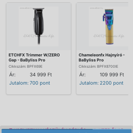
ETCHFX Trimmer W/ZERO
Chameleonfx Hajnyíró -
Gap - BaByliss Pro
BaByliss Pro
Cikkszám: BPFX69E
Cikkszám: BPFX8700IE
Ár:
34 999 Ft
Ár:
109 999 Ft
Jutalom:
700 pont
Jutalom:
2200 pont
KOZMETIKAI KÉSZÜLÉK BÉRLÉS
KEZDŐLAP