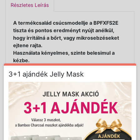
Részletes Leírás
A termékcsalád csúcsmodellje a BPFXFS2E
tiszta és pontos eredményt nyújt anélkül,
hogy irritálná a bőrt, vagy mikrosebzéseket
ejtene rajta.
Használata kényelmes, szinte belesimul a
kézbe.
Az elektromos borotva teljes fém borítással
3+1 ajándék Jelly Mask
rendelkezik, mely elegáns és ellenálló a külső
behatásokkal szemben.
A borotvafej bármikor egyszerűen levehető a
rendszeres karbantartás és tisztítás
megkönnyítése érdekében.
Az eszköz nem csak a már megvágott haj és
hajvonal kitisztázásában, hanem akár a haj
leborotválásában is partner.