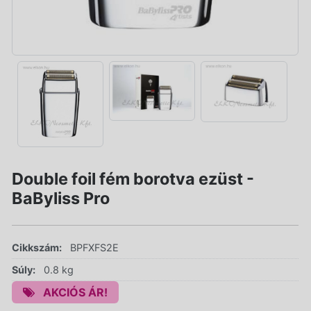
Double foil fém borotva ezüst -
BaByliss Pro
Cikkszám:
BPFXFS2E
Súly:
0.8 kg
AKCIÓS ÁR!