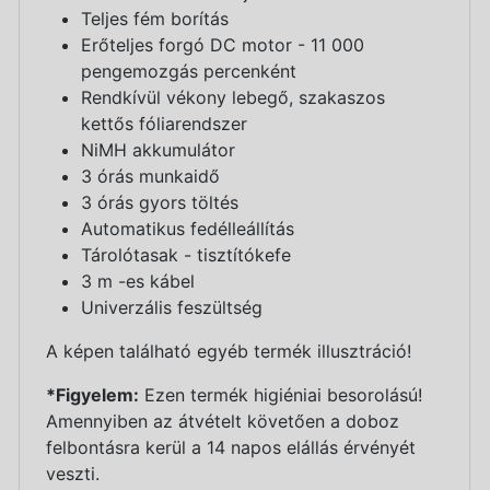
Teljes fém borítás
Erőteljes forgó DC motor - 11 000
pengemozgás percenként
Rendkívül vékony lebegő, szakaszos
kettős fóliarendszer
NiMH akkumulátor
3 órás munkaidő
3 órás gyors töltés
Automatikus fedélleállítás
Tárolótasak - tisztítókefe
3 m -es kábel
Univerzális feszültség
A képen található egyéb termék illusztráció!
*Figyelem:
Ezen termék higiéniai besorolású!
Amennyiben az átvételt követően a doboz
felbontásra kerül a 14 napos elállás érvényét
veszti.