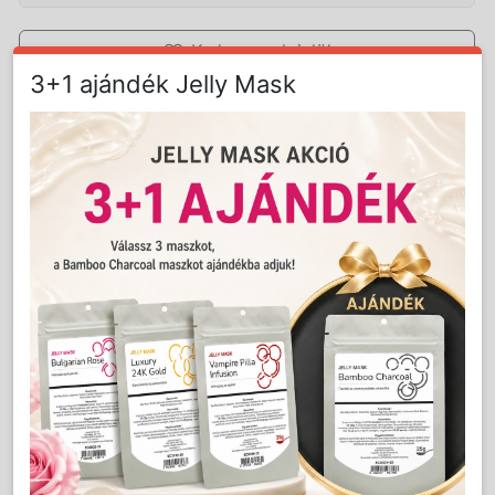
Kedvencnek jelöl
3+1 ajándék Jelly Mask
Kosárba
Mennyiség:
db
Részletes Leírás
Kedvenc hajnyíróidat biztonságosabban
tartanád a kezedben?
Vagy csökkentenéd a csuklódat érő rázkódás
mértékét?