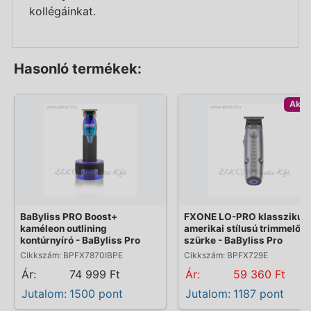
kollégáinkat.
Hasonló termékek:
Akci
BaByliss PRO Boost+
FXONE LO-PRO klasszikus
kaméleon outlining
amerikai stílusú trimmelő
kontúrnyíró - BaByliss Pro
szürke - BaByliss Pro
Cikkszám: BPFX7870IBPE
Cikkszám: BPFX729E
Ár:
74 999 Ft
Ár:
59 360 Ft
Jutalom:
1500 pont
Jutalom:
1187 pont