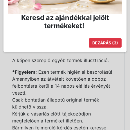
HA igen, akkor a BaByliss PRO csúszás gátló és
rezgéscsillapító szilikon gyűrűjét neked találták
Keresd az ajándékkal jelölt
ki. Használatával kedvenc hajnyíródat
termékeket!
biztosabban foghatod. A markolatra ráhúzva
megakadályozza a gép csúszkálását, illetve a
rezgést is csillapítja, mely tehermentesíti a kéz,
BEZÁRÁS
(3)
könyök terhelését.
A képen szereplő egyéb termék illusztráció.
*Figyelem:
Ezen termék higiéniai besorolású!
Amennyiben az átvételt követően a doboz
felbontásra kerül a 14 napos elállás érvényét
veszti.
Csak bontatlan állapotú original termék
küldhető vissza.
Kérjük a vásárlás előtt tájékozódjon
megfelelően a terméket illetően.
Bármilyen felmerülő kérdés esetén keresse