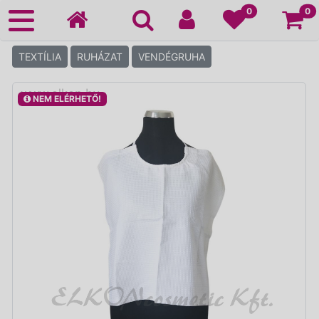
Ko
0
0
TEXTÍLIA
RUHÁZAT
VENDÉGRUHA
NEM ELÉRHETŐ!