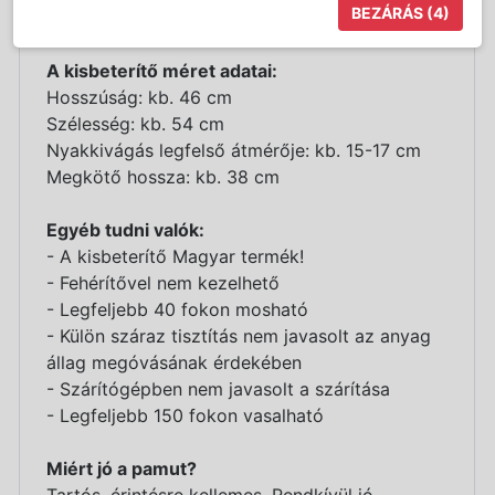
BEZÁRÁS
(4)
készült
A kisbeterítő méret adatai:
Hosszúság: kb. 46 cm
Szélesség: kb. 54 cm
Nyakkivágás legfelső átmérője: kb. 15-17 cm
Megkötő hossza: kb. 38 cm
Egyéb tudni valók:
- A kisbeterítő Magyar termék!
- Fehérítővel nem kezelhető
- Legfeljebb 40 fokon mosható
- Külön száraz tisztítás nem javasolt az anyag
állag megóvásának érdekében
- Szárítógépben nem javasolt a szárítása
- Legfeljebb 150 fokon vasalható
Miért jó a pamut?
Tartós, érintésre kellemes. Rendkívül jó