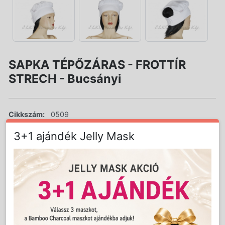
SAPKA TÉPŐZÁRAS - FROTTÍR
STRECH - Bucsányi
Cikkszám:
0509
Súly:
0.06 kg
3+1 ajándék Jelly Mask
LAKOSSÁGI ÁR (BRUTTÓ)
3 080 Ft
Jutalom:
62 pont