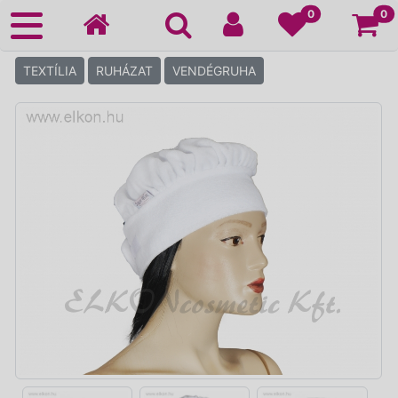
Ko
0
0
TEXTÍLIA
RUHÁZAT
VENDÉGRUHA