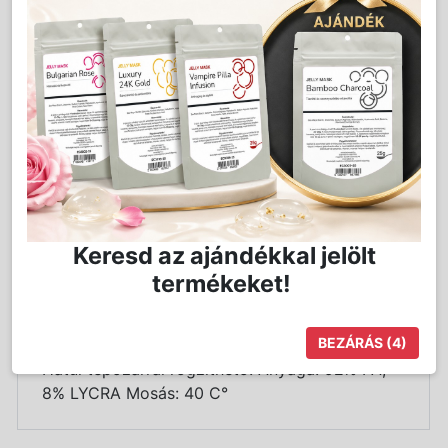
Kedvencnek jelöl
Kosárba
Mennyiség:
db
Keresd az ajándékkal jelölt
termékeket!
Részletes Leírás
BEZÁRÁS
(4)
Strech Frottír Sapka Hosszú hajhoz ajánlott.
Hátul tépőzárral rögzíthető. Anyaga: 92% PA,
8% LYCRA Mosás: 40 C°