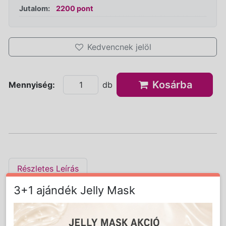
Jutalom:
2200 pont
Kedvencnek jelöl
Kosárba
Mennyiség:
db
Részletes Leírás
3+1 ajándék Jelly Mask
Az AE50812 Kombi ultrahang és VIO gép ideális
társ a hatóanyag bevitelhez,
bőrregenerációhoz és a tisztítás utáni