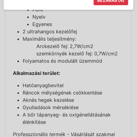
BEZÁRÁS
(4)
Gomba
Pont
Nyelv
Egyenes
2 ultrahangos kezelőfej
Maximális teljesítmény:
Arckezelő fej: 2,7W/cm2
szemkörnyék kezelő fej: 0,7W/cm2
Folyamatos és modulált üzemmód
Alkalmazási terület:
Hatóanyagbevitel
Ráncok mélységének csökkentése
Aknés hegek kezelése
Gyulladások mérséklése
A bőr tápanyag- és oxigénellátásának
élénkítése
Professzionális termék - Vásárlását szakmai