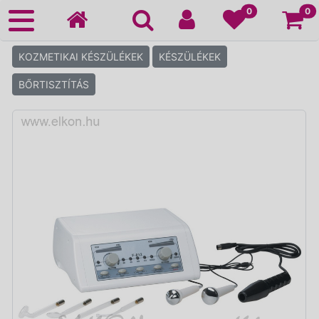
Ko
0
0
KOZMETIKAI KÉSZÜLÉKEK
KÉSZÜLÉKEK
BŐRTISZTÍTÁS