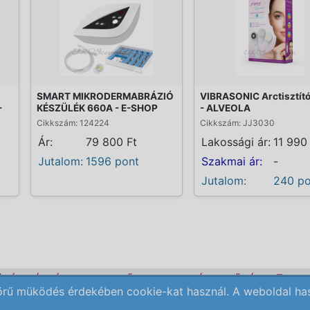
SMART MIKRODERMABRÁZIÓ
VIBRASONIC Arctisztító
-
KÉSZÜLÉK 660A - E-SHOP
- ALVEOLA
Cikkszám: 124224
Cikkszám: JJ3030
Ár:
79 800 Ft
Lakossági ár:
11 990
Jutalom:
1596 pont
Szakmai ár:
-
Jutalom:
240 po
ÜLÉK BÉRLÉS
KEZDŐLAP
ELÉRHETŐSÉG
REN
örű müködés érdekében cookie-kat használ. A weboldal haszn
Copyright © 2009-2026 All Rights Reserved.