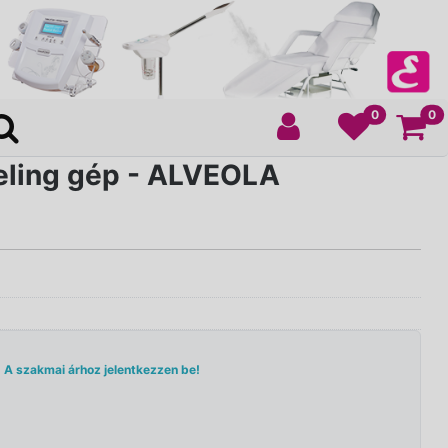
Ko
0
0
eling gép - ALVEOLA
A szakmai árhoz jelentkezzen be!