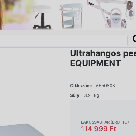
Ultrahangos pe
EQUIPMENT
Cikkszám:
AE50808
Súly:
3.91 kg
LAKOSSÁGI ÁR (BRUTTÓ)
114 999 Ft