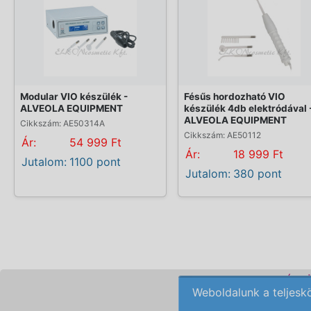
Modular VIO készülék -
Fésűs hordozható VIO
ALVEOLA EQUIPMENT
készülék 4db elektródával 
ALVEOLA EQUIPMENT
Cikkszám: AE50314A
Cikkszám: AE50112
Ár:
54 999 Ft
Ár:
18 999 Ft
Jutalom:
1100 pont
Jutalom:
380 pont
KOZMETIKAI KÉSZ
Weboldalunk a teljesk