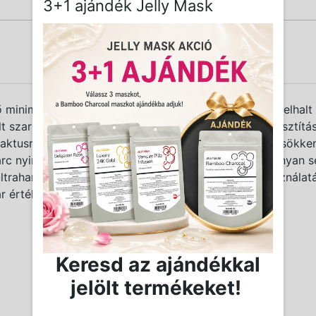
3+1 ajándék Jelly Mask
ő minimális mechanikai behatás mellett távolítja el az elha
alt szarusejtek eltávolítását és a bőr pórusainak megtisztít
ntaktusra van, így a mechanikai sérülések kockázata csökk
c nyirokkeringését is élénkíteni tudjuk, mely hatékonyan 
trahangos peeling-je igazi 2 az 1-ben készülék. Használatá
ár érték aránnyal rendelkező készüléknél.
Keresd az ajándékkal
jelölt termékeket!