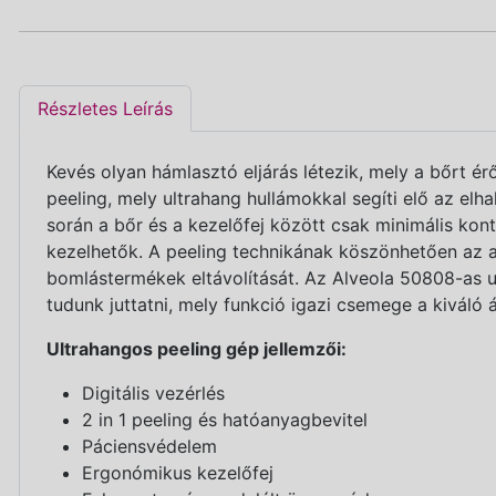
Részletes Leírás
Kevés olyan hámlasztó eljárás létezik, mely a bőrt ér
peeling, mely ultrahang hullámokkal segíti elő az elh
során a bőr és a kezelőfej között csak minimális ko
kezelhetők. A peeling technikának köszönhetően az ar
bomlástermékek eltávolítását. Az Alveola 50808-as ul
tudunk juttatni, mely funkció igazi csemege a kiváló 
Ultrahangos peeling gép jellemzői:
Digitális vezérlés
2 in 1 peeling és hatóanyagbevitel
Páciensvédelem
Ergonómikus kezelőfej