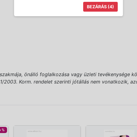
BEZÁRÁS
(3)
(szakmája, önálló foglalkozása vagy üzleti tevékenysége kö
2003. Korm. rendelet szerinti jótállás nem vonatkozik, azonb
ó %