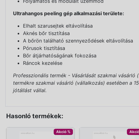
Folyamatos és modulált üzemmód
Ultrahangos peeling gép alkalmazási területe:
Elhalt szarusejtek eltávolítása
Aknés bőr tisztítása
A bőrön található szennyeződések eltávolítása
Pórusok tisztítása
Bőr átjárhatóságának fokozása
Ráncok kezelése
Professzionális termék - Vásárlását szakmai vásárló 
termékre szakmai vásárló (vállalkozás) esetében a 151/
jótállást vállal.
Hasonló termékek:
Akció %
Akci