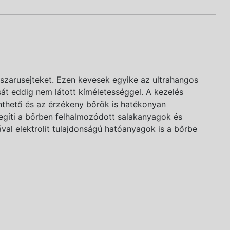
lt szarusejteket. Ezen kevesek egyike az ultrahangos
ását eddig nem látott kíméletességgel. A kezelés
enthető és az érzékeny bőrök is hatékonyan
segíti a bőrben felhalmozódott salakanyagok és
val elektrolit tulajdonságú hatóanyagok is a bőrbe