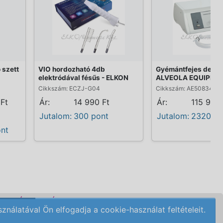
 szett
VIO hordozható 4db
Gyémántfejes derma
elektródával fésűs - ELKON
ALVEOLA EQUIPME
Cikkszám: ECZJ-G04
Cikkszám: AE50834
 Ft
Ár:
14 990 Ft
Ár:
115 999 
Jutalom:
300 pont
Jutalom:
2320 po
nt
DELÉSI FELTÉTELEK
álatával Ön elfogadja a cookie-használat feltételeit.