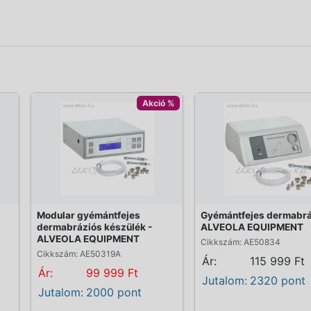
Akció %
Modular gyémántfejes
Gyémántfejes dermabrá
dermabráziós készülék -
ALVEOLA EQUIPMENT
ALVEOLA EQUIPMENT
Cikkszám: AE50834
Cikkszám: AE50319A
Ár:
115 999 Ft
Ár:
99 999 Ft
Jutalom:
2320 pont
Jutalom:
2000 pont