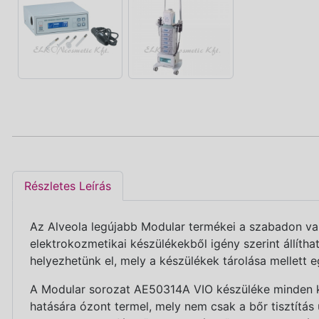
Részletes Leírás
Az Alveola legújabb Modular termékei a szabadon var
elektrokozmetikai készülékekből igény szerint állíth
helyezhetünk el, mely a készülékek tárolása mellett e
A Modular sorozat AE50314A VIO készüléke minden k
hatására ózont termel, mely nem csak a bőr tisztítás