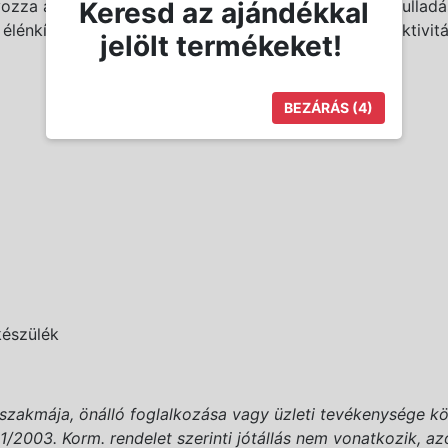
Keresd az ajándékkal
ályozza a faggyúmirigyek működését és csökkenti a gyulla
nkítik a bőrfunkciókat és fokozzák a bőr lokális aktivitás
jelölt termékeket!
BEZÁRÁS
(3)
észülék
(szakmája, önálló foglalkozása vagy üzleti tevékenysége kö
2003. Korm. rendelet szerinti jótállás nem vonatkozik, azonb