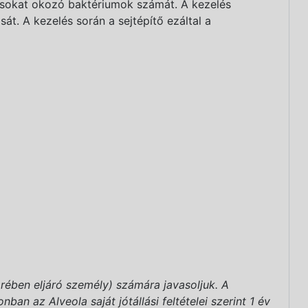
dásokat okozó baktériumok számát. A kezelés
át. A kezelés során a sejtépítő ezáltal a
rében eljáró személy) számára javasoljuk. A
an az Alveola saját jótállási feltételei szerint 1 év