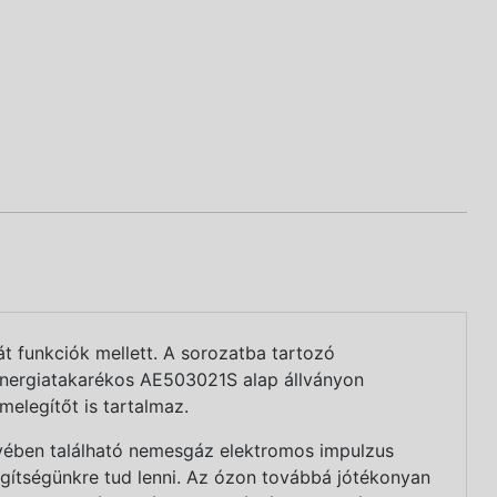
t funkciók mellett. A sorozatba tartozó
, energiatakarékos AE503021S alap állványon
melegítőt is tartalmaz.
vében található nemesgáz elektromos impulzus
egítségünkre tud lenni. Az ózon továbbá jótékonyan