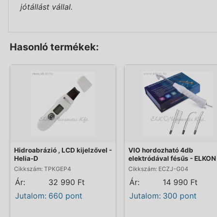
jótállást vállal.
Hasonló termékek:
Hidroabrázió , LCD kijelzővel -
VIO hordozható 4db
Helia-D
elektródával fésűs - ELKON
Cikkszám: TPKGEP4
Cikkszám: ECZJ-G04
Ár:
32 990 Ft
Ár:
14 990 Ft
Jutalom:
660 pont
Jutalom:
300 pont