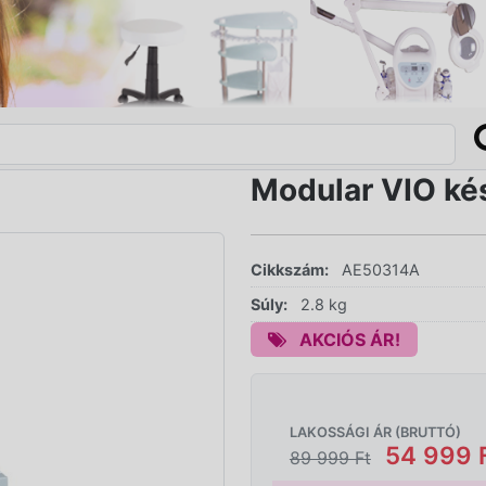
Modular VIO k
Cikkszám:
AE50314A
Súly:
2.8 kg
AKCIÓS ÁR!
LAKOSSÁGI ÁR (BRUTTÓ)
54 999 
89 999 Ft