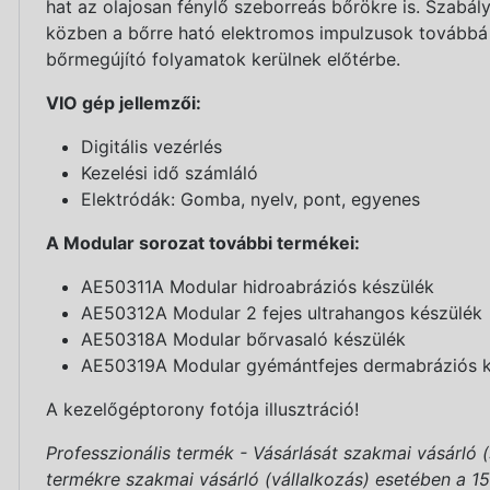
hat az olajosan fénylő szeborreás bőrökre is. Szab
közben a bőrre ható elektromos impulzusok továbbá élé
bőrmegújító folyamatok kerülnek előtérbe.
VIO gép jellemzői:
Digitális vezérlés
Kezelési idő számláló
Elektródák: Gomba, nyelv, pont, egyenes
A Modular sorozat további termékei:
AE50311A Modular hidroabráziós készülék
AE50312A Modular 2 fejes ultrahangos készülék
AE50318A Modular bőrvasaló készülék
AE50319A Modular gyémántfejes dermabráziós k
A kezelőgéptorony fotója illusztráció!
Professzionális termék - Vásárlását szakmai vásárló 
termékre szakmai vásárló (vállalkozás) esetében a 151/