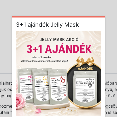
3+1 ajándék Jelly Mask
iálhatóság kényelmét nyújtják maximálisan felhasználóbará
atjuk össze kezelőgép tornyunkat, melyet a kis helyigényű
gy nagyítós lámpát, egy digitális gőzölőt és egy törölköző 
ozmetika alapkelléke. A nagyfrekvenciás eszköz üvegcsö
 utáni fertőtlenítésében, de a pórusok összehúzásában is s