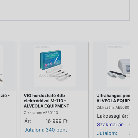
zió -
VIO hordozható 4db
Ultrahangos peeling
elektródával M-110 -
ALVEOLA EQUIPME
ALVEOLA EQUIPMENT
Cikkszám: AE50808
Cikkszám: AE50110
Lakossági ár:
114
Ár:
16 999 Ft
Szakmai ár:
-
Jutalom:
340 pont
Jutalom:
230