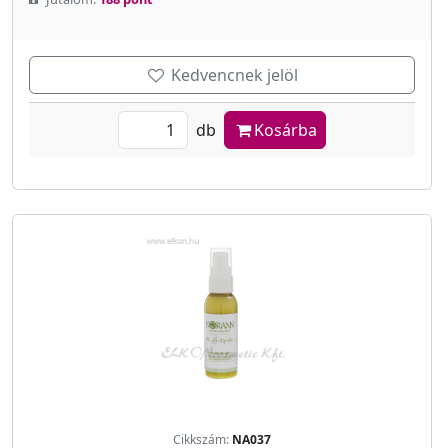
Kedvencnek jelöl
db
Kosárba
Cikkszám:
NA037