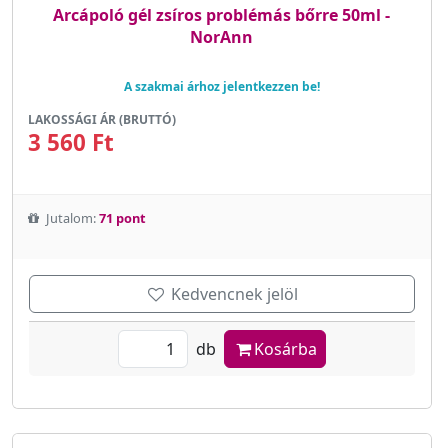
Arcápoló gél zsíros problémás bőrre 50ml -
NorAnn
A szakmai árhoz jelentkezzen be!
LAKOSSÁGI ÁR (BRUTTÓ)
3 560 Ft
Jutalom:
71 pont
Kedvencnek jelöl
db
Kosárba