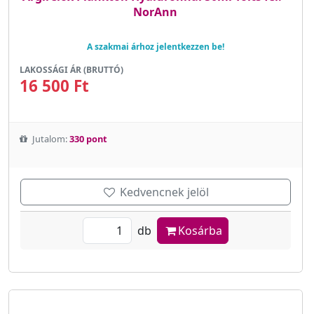
NorAnn
A szakmai árhoz jelentkezzen be!
LAKOSSÁGI ÁR (BRUTTÓ)
16 500 Ft
Jutalom:
330 pont
Kedvencnek jelöl
db
Kosárba