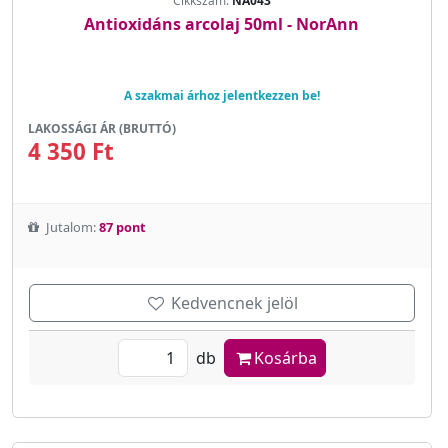
Cikkszám:
NA043
Antioxidáns arcolaj 50ml - NorAnn
A szakmai árhoz jelentkezzen be!
LAKOSSÁGI ÁR (BRUTTÓ)
4 350 Ft
Jutalom:
87 pont
Kedvencnek jelöl
db
Kosárba