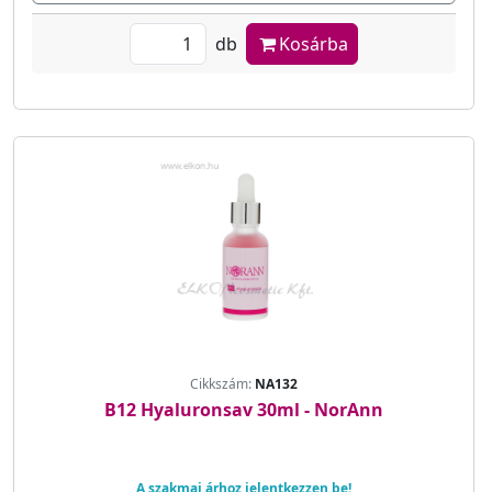
db
Kosárba
Cikkszám:
NA132
B12 Hyaluronsav 30ml - NorAnn
A szakmai árhoz jelentkezzen be!