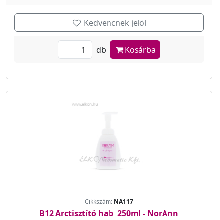
Kedvencnek jelöl
db
Kosárba
Cikkszám:
NA117
B12 Arctisztító hab 250ml - NorAnn