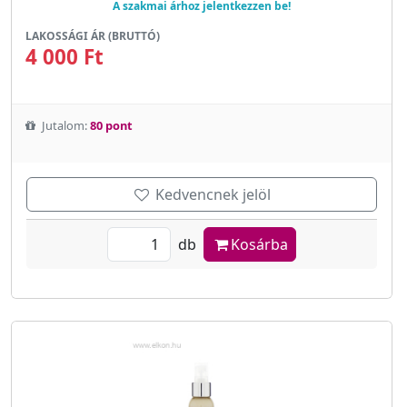
A szakmai árhoz jelentkezzen be!
LAKOSSÁGI ÁR (BRUTTÓ)
4 000 Ft
Jutalom:
80 pont
Kedvencnek jelöl
db
Kosárba