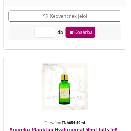
Kedvencnek jelöl
db
Kosárba
Cikkszám:
TNA054-50ml
Argirelox Plankton Hyaluronnal 50ml Tölts fel! -