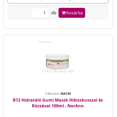
db
Kosárba
Cikkszám:
NA139
B12 Hidratáló Gumi Maszk Hibiszkusszal és
Rózsával 100ml - NorAnn