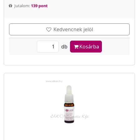
Jutalom:
139 pont
Kedvencnek jelöl
db
Kosárba