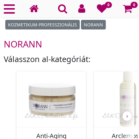
Ko
0
0
KOZMETIKUM-PROFESSZIONÁLIS
NORANN
NORANN
Válasszon al-kategóriát:
›
Anti-Aging
Arclemo