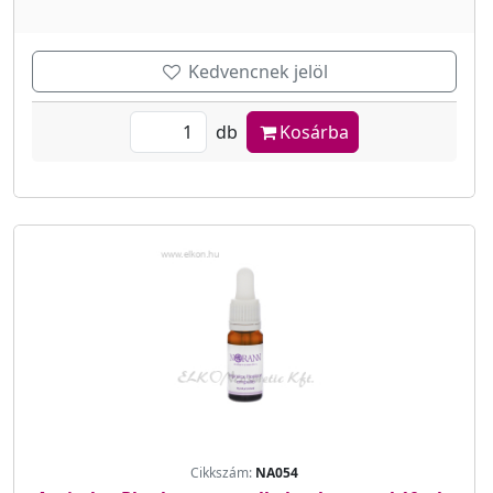
Kedvencnek jelöl
db
Kosárba
Cikkszám:
NA054