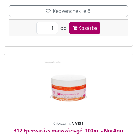
Kedvencnek jelöl
db
Kosárba
Cikkszám:
NA131
B12 Epervarázs masszázs-gél 100ml - NorAnn