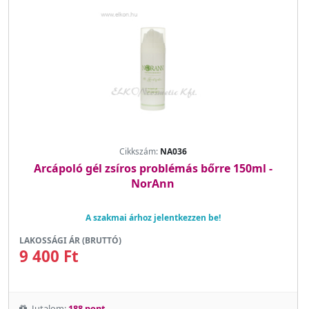
Cikkszám:
NA036
Arcápoló gél zsíros problémás bőrre 150ml -
NorAnn
A szakmai árhoz jelentkezzen be!
LAKOSSÁGI ÁR (BRUTTÓ)
9 400 Ft
Jutalom:
188 pont