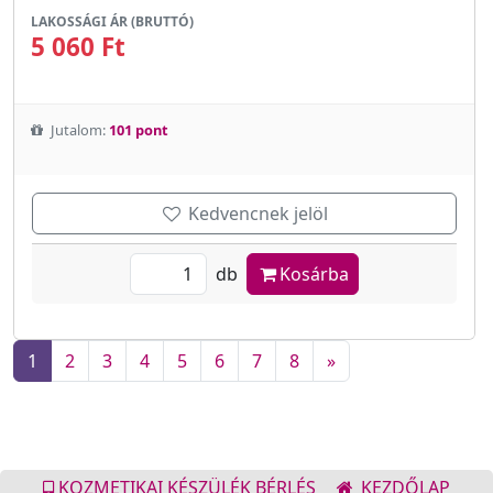
LAKOSSÁGI ÁR (BRUTTÓ)
5 060 Ft
Jutalom:
101 pont
Kedvencnek jelöl
db
Kosárba
1
2
3
4
5
6
7
8
»
KOZMETIKAI KÉSZÜLÉK BÉRLÉS
KEZDŐLAP