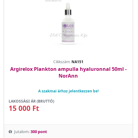
Cikkszám:
NA151
Argirelox Plankton ampulla hyaluronnal 50ml -
NorAnn
A szakmai árhoz jelentkezzen be!
LAKOSSÁGI ÁR (BRUTTÓ)
15 000 Ft
Jutalom:
300 pont