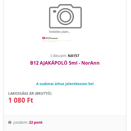
Cikkszám:
NA157
B12 AJAKÁPOLÓ 5ml - NorAnn
A szakmai árhoz jelentkezzen be!
LAKOSSÁGI ÁR (BRUTTÓ)
1 080 Ft
Jutalom:
22 pont