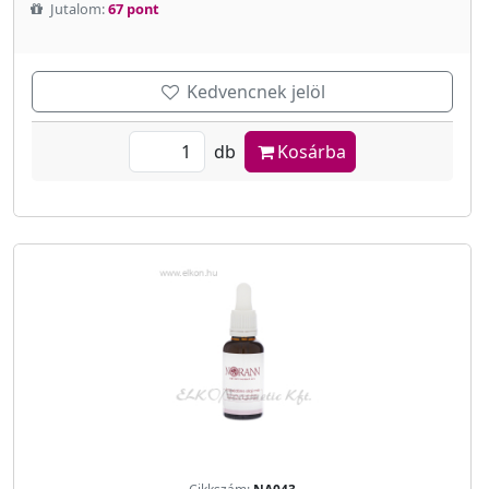
Jutalom:
67 pont
Kedvencnek jelöl
db
Kosárba