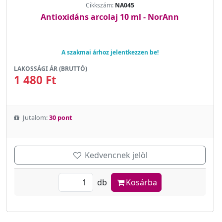
Cikkszám:
NA045
Antioxidáns arcolaj 10 ml - NorAnn
A szakmai árhoz jelentkezzen be!
LAKOSSÁGI ÁR (BRUTTÓ)
1 480 Ft
Jutalom:
30 pont
Kedvencnek jelöl
db
Kosárba