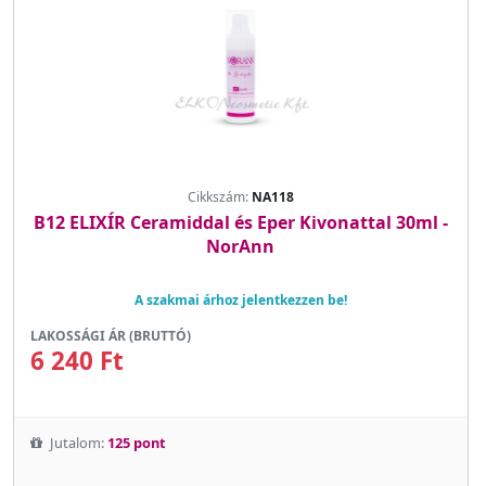
Cikkszám:
NA118
B12 ELIXÍR Ceramiddal és Eper Kivonattal 30ml -
NorAnn
A szakmai árhoz jelentkezzen be!
LAKOSSÁGI ÁR (BRUTTÓ)
6 240 Ft
Jutalom:
125 pont