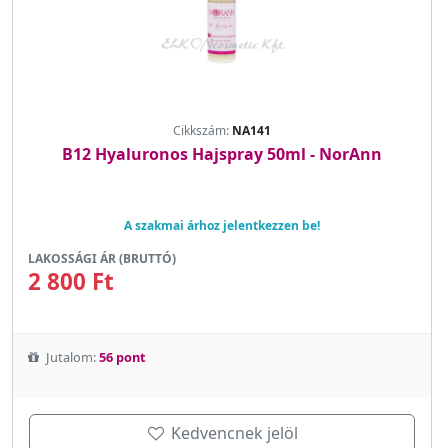
Cikkszám:
NA141
B12 Hyaluronos Hajspray 50ml - NorAnn
A szakmai árhoz jelentkezzen be!
LAKOSSÁGI ÁR (BRUTTÓ)
2 800 Ft
Jutalom:
56 pont
Kedvencnek jelöl