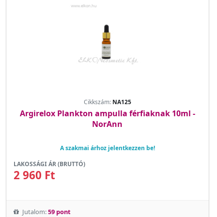
Cikkszám:
NA125
Argirelox Plankton ampulla férfiaknak 10ml -
NorAnn
A szakmai árhoz jelentkezzen be!
LAKOSSÁGI ÁR (BRUTTÓ)
2 960 Ft
Jutalom:
59 pont