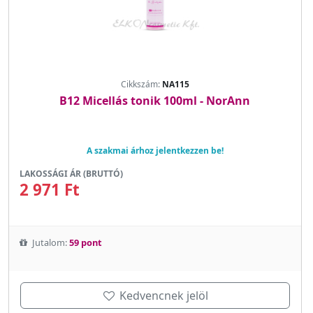
Cikkszám:
NA115
B12 Micellás tonik 100ml - NorAnn
A szakmai árhoz jelentkezzen be!
LAKOSSÁGI ÁR (BRUTTÓ)
2 971 Ft
Jutalom:
59 pont
Kedvencnek jelöl