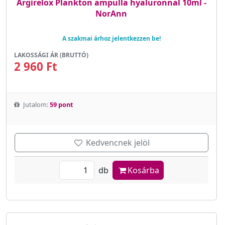
Argirelox Plankton ampulla hyaluronnal 10ml -
NorAnn
A szakmai árhoz jelentkezzen be!
LAKOSSÁGI ÁR (BRUTTÓ)
2 960 Ft
Jutalom:
59 pont
Kedvencnek jelöl
db
Kosárba