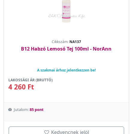
Cikkszám:
NA137
B12 Habzó Lemosó Tej 100ml - NorAnn
A szakmai árhoz jelentkezzen be!
LAKOSSÁGI ÁR (BRUTTÓ)
4 260 Ft
Jutalom:
85 pont
Kedvencnek jelöl