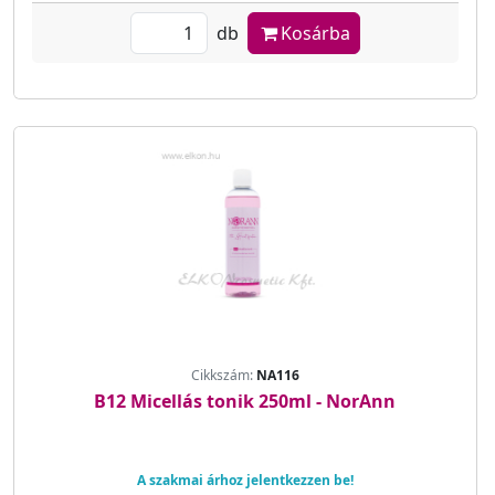
db
Kosárba
Cikkszám:
NA116
B12 Micellás tonik 250ml - NorAnn
A szakmai árhoz jelentkezzen be!