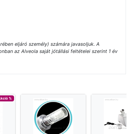
rében eljáró személy) számára javasoljuk. A
an az Alveola saját jótállási feltételei szerint 1 év
kció %