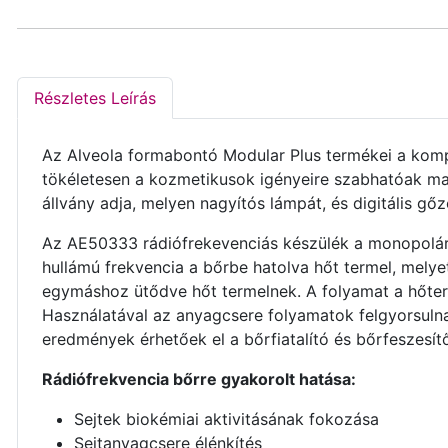
Részletes Leírás
Az Alveola formabontó Modular Plus termékei a kom
tökéletesen a kozmetikusok igényeire szabhatóak ma
állvány adja, melyen nagyítós lámpát, és digitális gőz
Az AE50333 rádiófrekevenciás készülék a monopoláris
hullámú frekvencia a bőrbe hatolva hőt termel, mel
egymáshoz ütődve hőt termelnek. A folyamat a hőterm
Használatával az anyagcsere folyamatok felgyorsulnak
eredmények érhetőek el a bőrfiatalító és bőrfeszesít
Rádiófrekvencia bőrre gyakorolt hatása:
Sejtek biokémiai aktivitásának fokozása
Sejtanyagcsere élénkítés