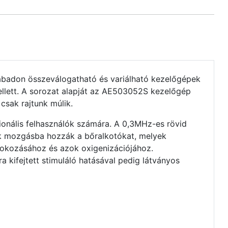
abadon összeválogatható és variálható kezelőgépek
llett. A sorozat alapját az AE503052S kezelőgép
 csak rajtunk múlik.
ionális felhasználók számára. A 0,3MHz-es rövid
ok mozgásba hozzák a bőralkotókat, melyek
 fokozásához és azok oxigenizációjához.
 kifejtett stimuláló hatásával pedig látványos