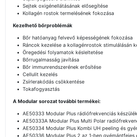
Sejtek oxigénellátásának elősegítése
Kollagén rostok termelésének fokozása
Kezelhető bőrproblémák
Bőr hatóanyag felvevő képességének fokozása
Ráncok kezelése a kollagénrostok stimulálásán k
Öregedési folyamatok késleltetése
Bőrrugalmasság javítása
Bőr immunrendszerének erősítése
Cellulit kezelés
Zsírlerakódás csökkentése
Tokafogyasztás
A Modular sorozat további termékei:
AE50333 Modular Plus rádiófrekvenciás készülé
AE50333A Modular Plus Multi Polar radiófrekven
AE50334 Modular Plus Kombi UH peeling és gyé
AE50336 Modular Plus 2 az 1-ben gyémántfejes 