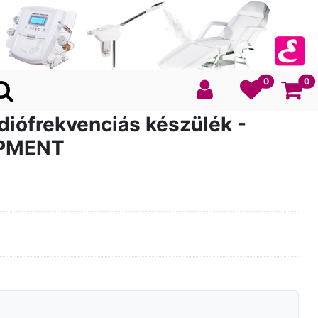
Ko
0
0
diófrekvenciás készülék -
IPMENT