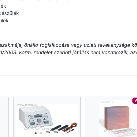
lék
készülék
ülék
(szakmája, önálló foglalkozása vagy üzleti tevékenysége kö
2003. Korm. rendelet szerinti jótállás nem vonatkozik, azonb
A