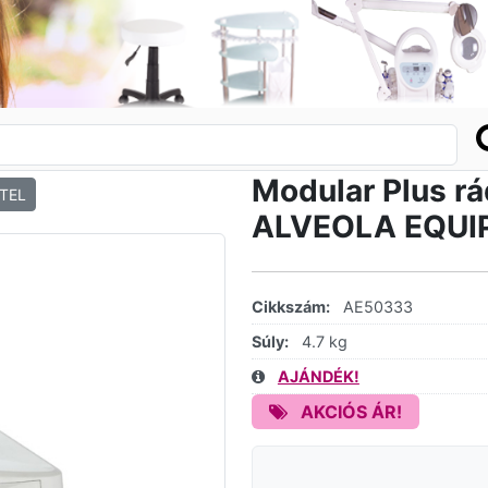
Modular Plus rá
TEL
ALVEOLA EQU
Cikkszám:
AE50333
Súly:
4.7 kg
AJÁNDÉK!
AKCIÓS ÁR!