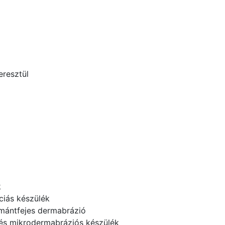
eresztül
k
ciás készülék
mántfejes dermabrázió
és mikrodermabráziós készülék