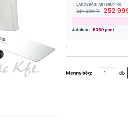
LAKOSSÁGI ÁR (BRUTTÓ)
252 999
314 999 Ft
Jutalom:
5060 pont
Mennyiség:
db