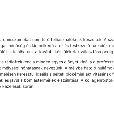
promisszumokat nem tűrő felhasználóknak készültek. A sz
gas minőség és kiemelkedő arc- és testkezelő funkciók me
ölőt is találhatunk a további készülékek kiválasztása pedig
 rádiofrekvencia minden egyes előnyét kínálja a professz
yet mélységi hőhatásnak nevezünk. A mélybe hatoló hullám
elésen keresztül ideális a sejtek biokémiai aktivitásának
 és javul a bomlástermékek elszállítása. A kollagénrostokra
ő kezelések során.