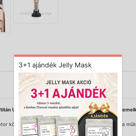
3+1 ajándék Jelly Mask
tán U pengéit könnyű digitális motor hajtja, mely kiemel
tor könnyebb és rendkívül alacsony rezgést biztosít a mű