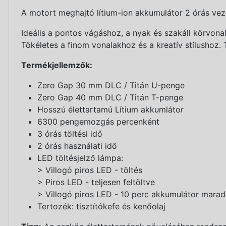
A motort meghajtó lítium-ion akkumulátor 2 órás veze
Ideális a pontos vágáshoz, a nyak és szakáll körvona
Tökéletes a finom vonalakhoz és a kreatív stílushoz. 
Termékjellemzők:
Zero Gap 30 mm DLC / Titán U-penge
Zero Gap 40 mm DLC / Titán T-penge
Hosszú élettartamú Lítium akkumlátor
6300 pengemozgás percenként
3 órás töltési idő
2 órás használati idő
LED töltésjelző lámpa:
> Villogó piros LED - töltés
> Piros LED - teljesen feltöltve
> Villogó piros LED - 10 perc akkumulátor marad
Tertozék: tisztítókefe és kenőolaj