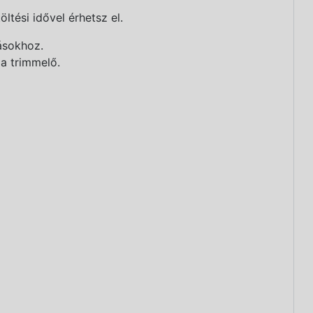
tési idővel érhetsz el.
lásokhoz.
 a trimmelő.