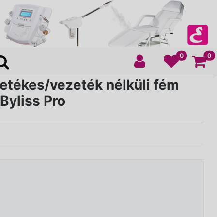
Ko
0
0
tékes/vezeték nélküli fém
Byliss Pro