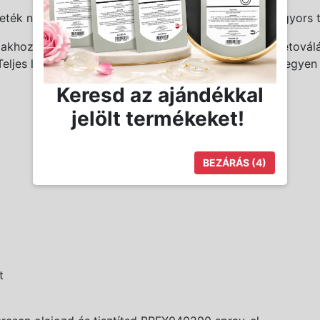
ték nélküli működést tesz lehetővé, melyet extrém gyors töl
lakhoz, valamint a fülek körüli szegélyezéshez és a tetová
Teljes láthatóságot biztosít, bármilyen helyzetben is legyen
Keresd az ajándékkal
jelölt termékeket!
BEZÁRÁS
(3)
t