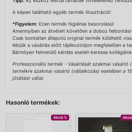
Tipp:
Az eszköz élettartamának növeléséhez rendszer
A képen található egyéb termék illusztráció!
*Figyelem:
Ezen termék higiéniai besorolású!
Amennyiben az átvételt követően a doboz felbontásra 
Csak bontatlan állapotú original termék küldhető viss
Kérjük a vásárlás előtt tájékozódjon megfelelően a te
Bármilyen felmerülő kérdés esetén keresse kollégáink
Professzionális termék - Vásárlását szakmai vásárló 
termékre szakmai vásárló (vállalkozás) esetében a 151/
jótállást vállal.
Hasonló termékek:
Akció %
Akci