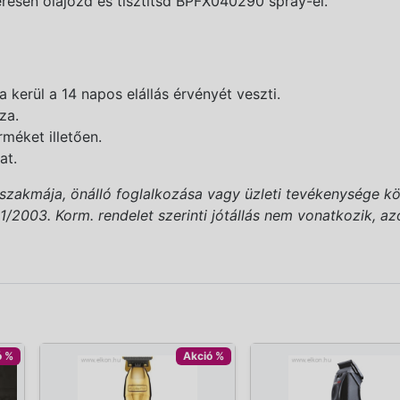
esen olajozd és tisztítsd BPFX040290 spray-el.
kerül a 14 napos elállás érvényét veszti.
za.
rméket illetően.
at.
(szakmája, önálló foglalkozása vagy üzleti tevékenysége kö
2003. Korm. rendelet szerinti jótállás nem vonatkozik, azonb
ó %
Akció %