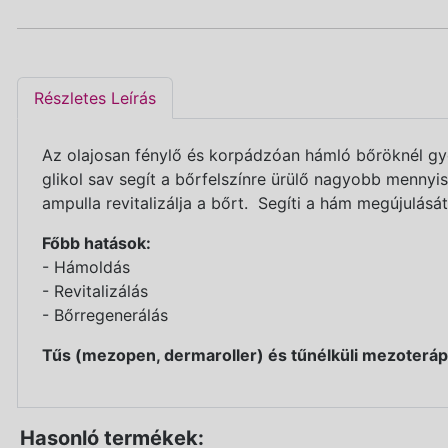
Részletes Leírás
Az olajosan fénylő és korpádzóan hámló bőröknél gyo
glikol sav segít a bőrfelszínre ürülő nagyobb menny
ampulla revitalizálja a bőrt. Segíti a hám megújulás
Főbb hatások:
- Hámoldás
- Revitalizálás
- Bőrregenerálás
Tűs (mezopen, dermaroller) és tűnélküli mezoteráp
Hasonló termékek: