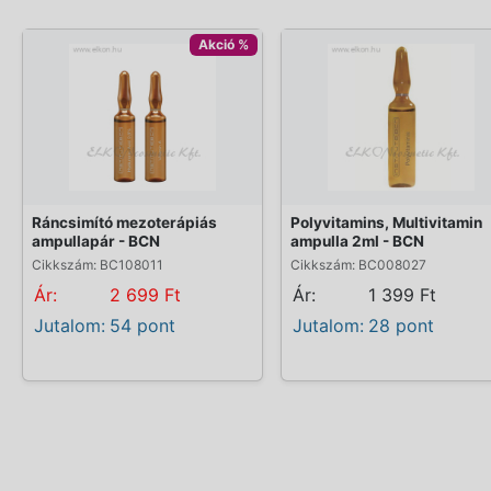
Akció %
Ráncsimító mezoterápiás
Polyvitamins, Multivitamin
ampullapár - BCN
ampulla 2ml - BCN
Cikkszám: BC108011
Cikkszám: BC008027
Ár:
2 699 Ft
Ár:
1 399 Ft
Jutalom:
54 pont
Jutalom:
28 pont