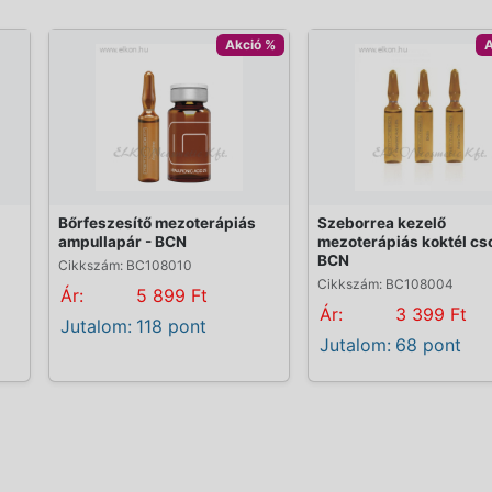
Akció %
A
Bőrfeszesítő mezoterápiás
Szeborrea kezelő
ampullapár - BCN
mezoterápiás koktél cs
BCN
Cikkszám: BC108010
Cikkszám: BC108004
Ár:
5 899 Ft
Ár:
3 399 Ft
Jutalom:
118 pont
Jutalom:
68 pont