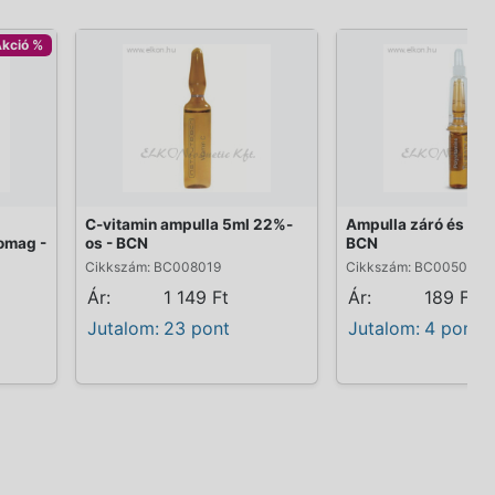
kció %
C-vitamin ampulla 5ml 22%-
Ampulla záró és cse
omag -
os - BCN
BCN
Cikkszám: BC008019
Cikkszám: BC005001
Ár:
1 149 Ft
Ár:
189 Ft
Jutalom:
23 pont
Jutalom:
4 pont