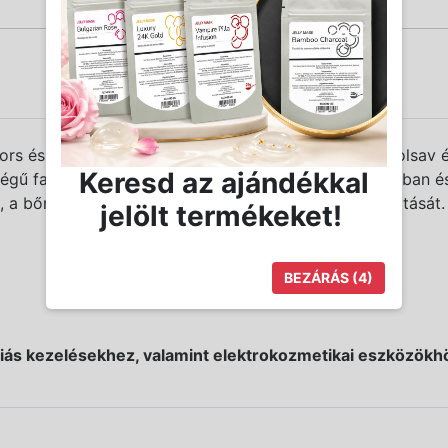
rs és látványos hatást érhetsz el mezoterápiás Glikolsav é
Keresd az ajándékkal
iségű faggyú és az azzal keveredő hámsejtek leoldásában és
át, a bőr regenerálását és az immunfolyamatok fenntartását.
jelölt termékeket!
BEZÁRÁS
(4)
iás kezelésekhez, valamint elektrokozmetikai eszközökhö