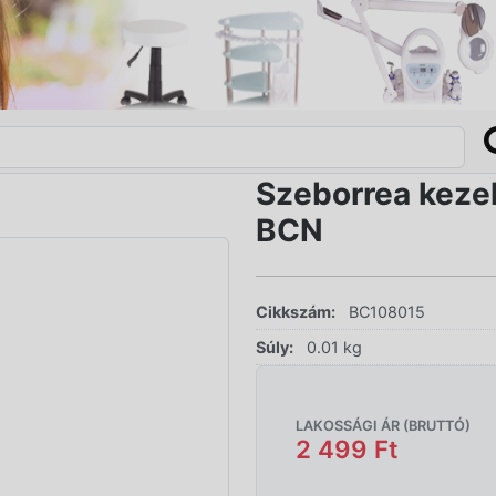
Szeborrea keze
BCN
Cikkszám:
BC108015
Súly:
0.01 kg
LAKOSSÁGI ÁR (BRUTTÓ)
2 499 Ft