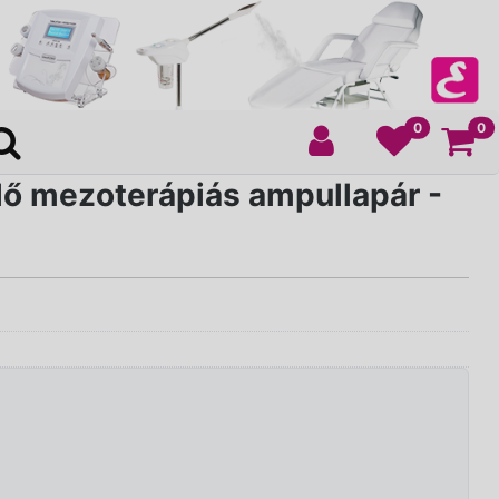
Ko
0
0
lő mezoterápiás ampullapár -