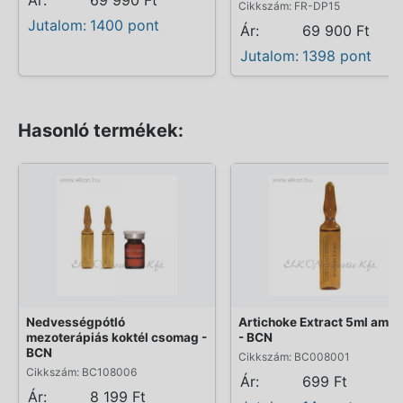
Cikkszám: FR-DP15
Jutalom:
1400 pont
Ár:
69 900 Ft
Jutalom:
1398 pont
Hasonló termékek:
Nedvességpótló
Artichoke Extract 5ml ampu
mezoterápiás koktél csomag -
- BCN
BCN
Cikkszám: BC008001
Cikkszám: BC108006
Ár:
699 Ft
Ár:
8 199 Ft