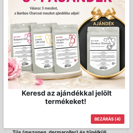
párosításunkkal. A hialuronsav tömegének akár
ezerszeresét is képes víz formájában megkötni,
így tökéletes választás minden hidratáló
kezeléshez. Hatását az aminosav szinergens
hatása fokozza, mely nélkülözhetetlen
alkotóeleme a bőr vízháztartásáért és
sejtvédelemért felelős természetes hidratáló
faktornak (NMF). Használatukkal nem csak a
bőrt, hanem a bőralkotókat is megfelelő
hidratációval láthatjuk el, így segítve a bőr
normál szerkezetének és rugalmasságának a
meglétét, szükség esetén visszaszerzését.
Funkciók:
Keresd az ajándékkal jelölt
- Nedvességmegkötél
termékeket!
- Bőr rugalmasságának fokozása
- NMF (Natural Musiturizing Factor)
BEZÁRÁS
(3)
helyreállítása
Tűs (mezopen, dermaroller) és tűnélküli