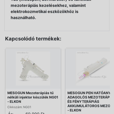
mezoterápiás kezelésekhez, valamint
elektrokozmetikai eszközökhöz is
használható.
Kapcsolódó termékek:
MESOGUN Mezoterápiás tű
MESOGUN PEN HATÓANYA
nélküli injektor készülék NG01
ADAGOLÓS MEZOTERÁPIÁ
- ELKON
ÉS FÉNYTERÁPIÁS
AKKUMULÁTOROS MEZOP
Cikkszám: NG01
- ELKON
Ár:
69 990 Ft