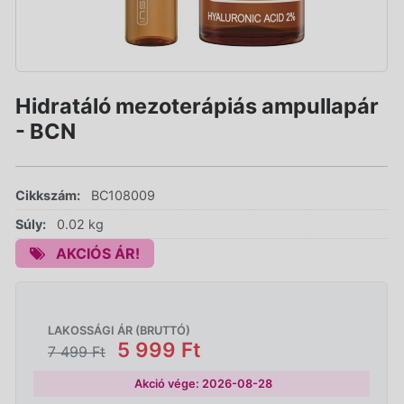
Hidratáló mezoterápiás ampullapár
- BCN
Cikkszám:
BC108009
Súly:
0.02 kg
AKCIÓS ÁR!
LAKOSSÁGI ÁR (BRUTTÓ)
5 999 Ft
7 499 Ft
Akció vége: 2026-08-28