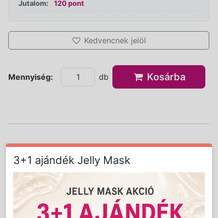
Jutalom:
120 pont
Kedvencnek jelöl
Kosárba
Mennyiség:
db
Részletes Leírás
3+1 ajándék Jelly Mask
A hidratációját vesztett bőr nedvességpótlását
egy szempillantás alatt elérheted mezoterápiás
hialuronsav és aminosav ampulla