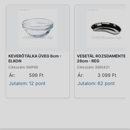
KEVERŐTÁLKA ÜVEG 6cm -
VESETÁL ROZSDAMENTES
ELKON
26cm - REG
Cikkszám: EMP60
Cikkszám: 3665431
Ár:
599 Ft
Ár:
3 099 Ft
Jutalom:
12 pont
Jutalom:
62 pont