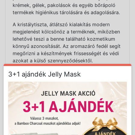
krémek, gélek, pakolások és egyéb bőrápoló
termékek higiénikus tárolására és adagolására.
A kristálytiszta, átlátszó kialakítás modern
megjelenést kölcsönöz a terméknek, miközben
lehetővé teszi a benne található kozmetikum
könnyű azonosítását. Az aromazáró fedél segít
megőrizni a készítmények frissességét és védi
azokat a külső szennyeződésektől.
Professzionális megoldás
3+1 ajándék Jelly Mask
kozmetikusok számára
A sikeres kozmetikai kezelések egyik
legfontosabb eleme a megfelelő otthoni
utóápolás. Ezzel a 100 ml-es tégellyel a
kozmetikusok lehetőséget kapnak arra, hogy a
kezelések során használt professzionális
készítményeket kisebb kiszerelésben ajánlják