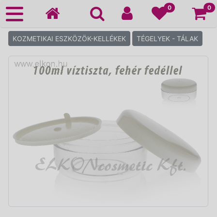
Ko
0
0
KOZMETIKAI ESZKÖZÖK-KELLÉKEK
TÉGELYEK - TÁLAK