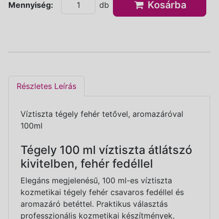
Kosárba
Mennyiség:
db
Részletes Leírás
Víztiszta tégely fehér tetővel, aromazáróval
100ml
Tégely 100 ml víztiszta átlátszó
kivitelben, fehér fedéllel
Elegáns megjelenésű, 100 ml-es víztiszta
kozmetikai tégely fehér csavaros fedéllel és
aromazáró betéttel. Praktikus választás
professzionális kozmetikai készítmények,