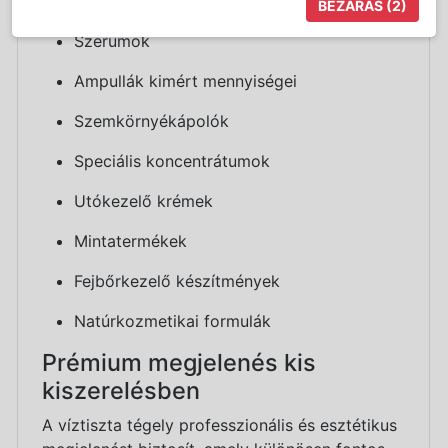
készítményekhez
BEZÁRÁS
(2)
Szérumok
Ampullák kimért mennyiségei
Szemkörnyékápolók
Speciális koncentrátumok
Utókezelő krémek
Mintatermékek
Fejbőrkezelő készítmények
Natúrkozmetikai formulák
Prémium megjelenés kis
kiszerelésben
A víztiszta tégely professzionális és esztétikus