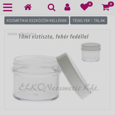
Ko
0
0
KOZMETIKAI ESZKÖZÖK-KELLÉKEK
TÉGELYEK - TÁLAK