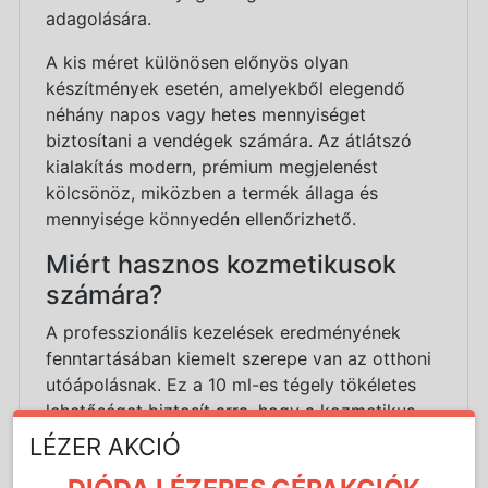
adagolására.
A kis méret különösen előnyös olyan
készítmények esetén, amelyekből elegendő
néhány napos vagy hetes mennyiséget
biztosítani a vendégek számára. Az átlátszó
kialakítás modern, prémium megjelenést
kölcsönöz, miközben a termék állaga és
mennyisége könnyedén ellenőrizhető.
Miért hasznos kozmetikusok
számára?
A professzionális kezelések eredményének
fenntartásában kiemelt szerepe van az otthoni
utóápolásnak. Ez a 10 ml-es tégely tökéletes
lehetőséget biztosít arra, hogy a kozmetikus
személyre szabott mintákat,
LÉZER AKCIÓ
próbakiszereléseket vagy kisebb mennyiségű