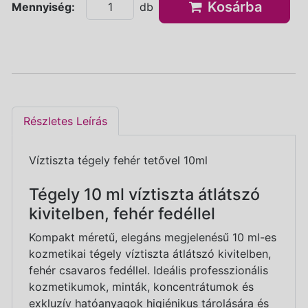
Kosárba
Mennyiség:
db
Részletes Leírás
Víztiszta tégely fehér tetővel 10ml
Tégely 10 ml víztiszta átlátszó
kivitelben, fehér fedéllel
Kompakt méretű, elegáns megjelenésű 10 ml-es
kozmetikai tégely víztiszta átlátszó kivitelben,
fehér csavaros fedéllel. Ideális professzionális
kozmetikumok, minták, koncentrátumok és
exkluzív hatóanyagok higiénikus tárolására és