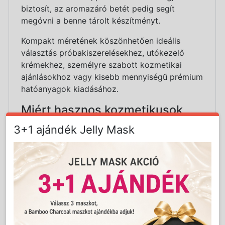
biztosít, az aromazáró betét pedig segít
megóvni a benne tárolt készítményt.
Kompakt méretének köszönhetően ideális
választás próbakiszerelésekhez, utókezelő
krémekhez, személyre szabott kozmetikai
ajánlásokhoz vagy kisebb mennyiségű prémium
hatóanyagok kiadásához.
Miért hasznos kozmetikusok
számára?
3+1 ajándék Jelly Mask
A kozmetikai kezelések eredményének
fenntartásában fontos szerepet játszik a
megfelelő otthoni utóápolás. Ezzel a 30 ml-es
tégellyel a kozmetikus könnyedén biztosíthat
vendégei számára személyre szabott, kimért
mennyiségű utókezelő kozmetikumot.
Segíti a szalonkezelések eredményének