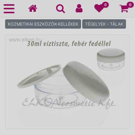
Ko
0
0
KOZMETIKAI ESZKÖZÖK-KELLÉKEK
TÉGELYEK - TÁLAK