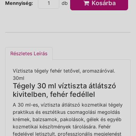
Kosárba
Mennyiség:
db
Részletes Leírás
Víztiszta tégely fehér tetővel, aromazáróval.
30ml
Tégely 30 ml víztiszta átlátszó
kivitelben, fehér fedéllel
A 30 ml-es, víztiszta átlátszó kozmetikai tégely
praktikus és esztétikus csomagolási megoldás
krémek, balzsamok, pakolások, gélek és egyéb
kozmetikai készítmények tárolására. Fehér
fedelével letisztult, professzionális megjelenést