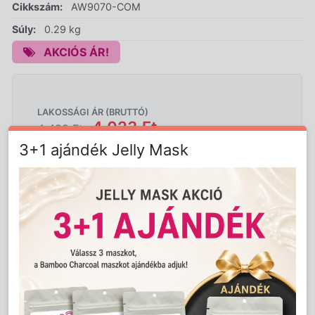
Cikkszám:
AW9070-COM
Súly:
0.29 kg
AKCIÓS ÁR!
LAKOSSÁGI ÁR (BRUTTÓ)
4 023 Ft
4 499 Ft
3+1 ajándék Jelly Mask
Akció vége: 2026-08-28
Jutalom:
80 pont
Kedvencnek jelöl
Kosárba
Mennyiség:
db