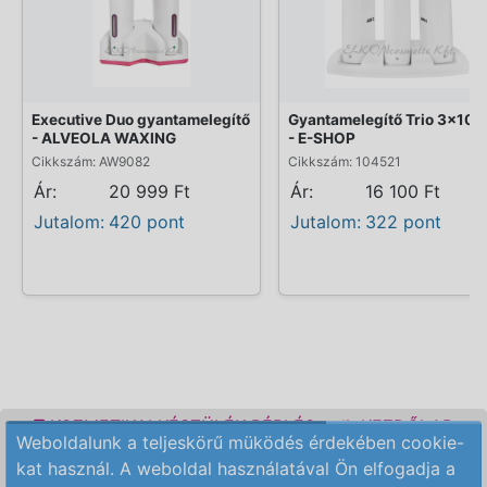
Executive Duo gyantamelegítő
Gyantamelegítő Trio 3x100
- ALVEOLA WAXING
- E-SHOP
Cikkszám: AW9082
Cikkszám: 104521
Ár:
20 999 Ft
Ár:
16 100 Ft
Jutalom:
420 pont
Jutalom:
322 pont
KOZMETIKAI KÉSZÜLÉK BÉRLÉS
KEZDŐLAP
Weboldalunk a teljeskörű müködés érdekében cookie-
ELÉRHETŐSÉG
RENDELÉSI FELTÉTELEK
kat használ. A weboldal használatával Ön elfogadja a