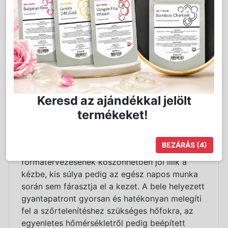
Részletes Leírás
Az AW9070/COM klasszikus formatervezésű,
Keresd az ajándékkal jelölt
kék védőkupakkal ellátott gyantázógép, mely
termékeket!
élménnyé és nem mellesleg hatékonnyá
varázsolja a gyantázás folyamatát. A
gyantamelegítő 1db 100ml-es gyantapatron
BEZÁRÁS
(4)
felmelegítésére alkalmas, ergonomikus
formatervezésének köszönhetően jól illik a
kézbe, kis súlya pedig az egész napos munka
során sem fárasztja el a kezet. A bele helyezett
gyantapatront gyorsan és hatékonyan melegíti
fel a szőrtelenítéshez szükséges hőfokra, az
egyenletes hőmérsékletről pedig beépített