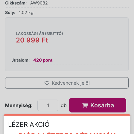
Cikkszám:
AW9082
Súly:
1.02 kg
LAKOSSÁGI ÁR (BRUTTÓ)
20 999 Ft
Jutalom:
420 pont
Kedvencnek jelöl
Kosárba
Mennyiség:
db
LÉZER AKCIÓ