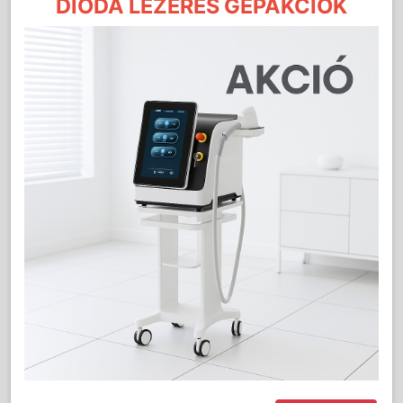
DIÓDA LÉZERES GÉPAKCIÓK
Részletes Leírás
Az AW9082 modern formatervezésű dou
gyantázó gépével szintet léphetsz kozmetikai
szalonodban. A gyantamelegítő a nagyobb
igénybevételhez tervezve 2db 100ml-es
gyantapatron egyidejű felmelegítését teszi
lehetővé, hogy munkád gyorsabbá és
mindenek előtt gazdaságosabbá tegye. A
gyantázó géphez csatlakoztatott mono
melegítők kialakításukkal és könnyed súlyukkal
is segítik a munkád, hiszen jól illenek a kezekbe
és az egész napos munka során sem fárasztják
azokat. A melegítő egységek rózsaszín
védőkupakja gyors és hatékony felmelegítést
biztosít, ugyanakkor megfelelő higiéniával is