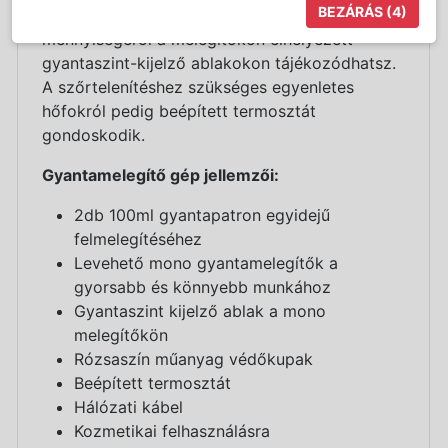
BEZÁRÁS
(4)
támogatja munkádat. Az elhasznált gyanta
mennyiségéről a melegítőkön elhelyezett
gyantaszint-kijelző ablakokon tájékozódhatsz.
A szőrtelenítéshez szükséges egyenletes
hőfokról pedig beépített termosztát
gondoskodik.
Gyantamelegítő gép jellemzői:
2db 100ml gyantapatron egyidejű
felmelegítéséhez
Levehető mono gyantamelegítők a
gyorsabb és könnyebb munkához
Gyantaszint kijelző ablak a mono
melegítőkön
Rózsaszín műanyag védőkupak
Beépített termosztát
Hálózati kábel
Kozmetikai felhasználásra