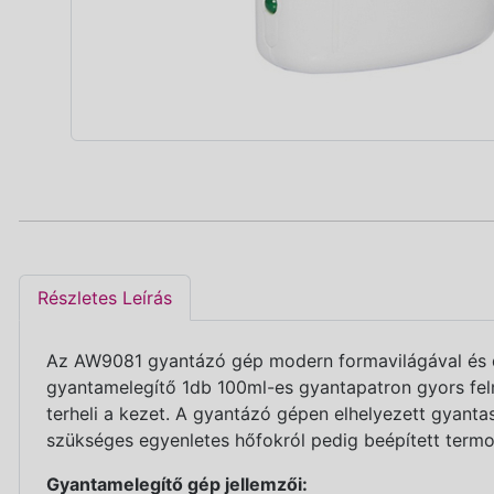
Részletes Leírás
Az AW9081 gyantázó gép modern formavilágával és di
gyantamelegítő 1db 100ml-es gyantapatron gyors felm
terheli a kezet. A gyantázó gépen elhelyezett gyanta
szükséges egyenletes hőfokról pedig beépített term
Gyantamelegítő gép jellemzői: