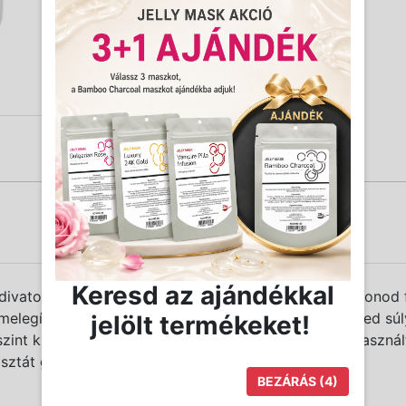
Keresd az ajándékkal
vatos rózsaszín védőkupakjával hangulatod és szalonod f
elegítésére alkalmas. Kézreálló kialakítása és könnyed s
jelölt termékeket!
szint kijelző ablakon folyamatosan követheted az elhaszná
osztát gondoskodik.
BEZÁRÁS
(3)