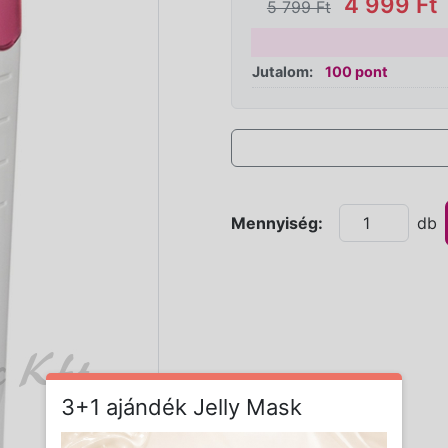
4 999 Ft
5 799 Ft
Jutalom:
100 pont
Mennyiség:
db
3+1 ajándék Jelly Mask