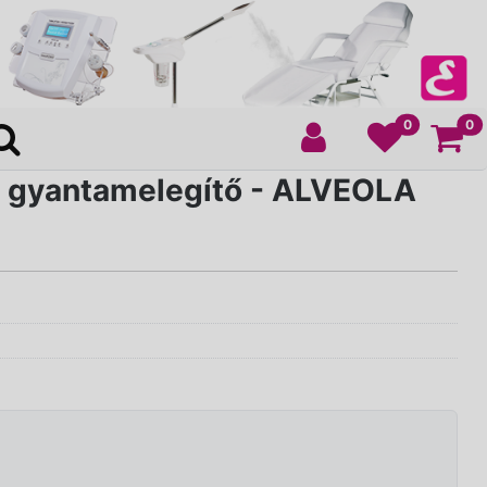
Ko
0
0
 gyantamelegítő - ALVEOLA