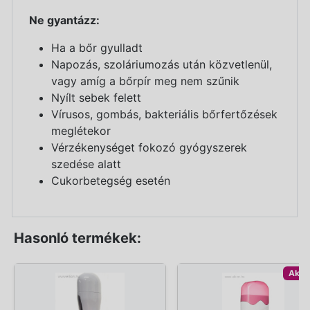
Ne gyantázz:
Ha a bőr gyulladt
Napozás, szoláriumozás után közvetlenül,
vagy amíg a bőrpír meg nem szűnik
Nyílt sebek felett
Vírusos, gombás, bakteriális bőrfertőzések
meglétekor
Vérzékenységet fokozó gyógyszerek
szedése alatt
Cukorbetegség esetén
Hasonló termékek:
Akci