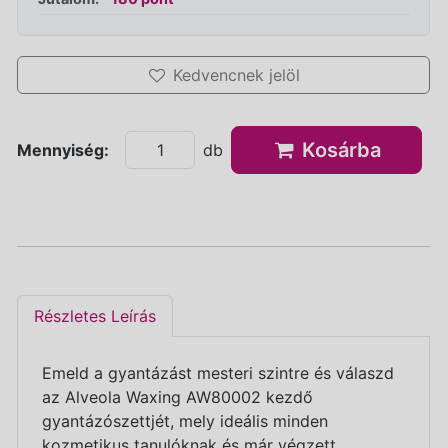
Kedvencnek jelöl
Kosárba
Mennyiség:
db
Részletes Leírás
Emeld a gyantázást mesteri szintre és válaszd
az Alveola Waxing AW80002 kezdő
gyantázószettjét, mely ideális minden
kozmetikus tanulóknak és már végzett