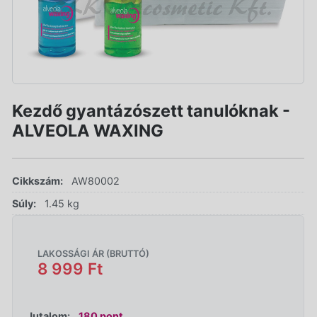
Kezdő gyantázószett tanulóknak -
ALVEOLA WAXING
Cikkszám:
AW80002
Súly:
1.45 kg
LAKOSSÁGI ÁR (BRUTTÓ)
8 999 Ft
Jutalom:
180 pont