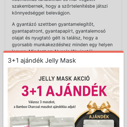
szakembernek, hogy a szőrtelenítésbe játszi
könnyedséggel belevágjon.
A gyantázó szettben gyantamelegítőt,
gyantapatront, gyantapapírt, gyantalemosó
olajat és nyugtató gélt is találsz, hogy a
gyorsabb munkakezdéshez minden egy helyen
legyen. Mindezt az Alveola Waxingtól
megszokott professzionális minőség és
3+1 ajándék Jelly Mask
kedvező ár mellett.
Miért válaszd az Alveola Waxing kezdő
gyantázószettjét:
Mindent tartalmaz, ami a munka
megkezdéséhez szükséges
A benne megtalálható termékekkel a
szőrtelenítés teljes folyamata elvégezhető
A gyantázás 4-6 hétig tartó hatékonyságát