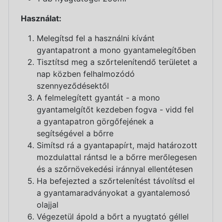
Használat:
Melegítsd fel a használni kívánt
gyantapatront a mono gyantamelegítőben
Tisztítsd meg a szőrtelenítendő területet a
nap közben felhalmozódó
szennyeződésektől
A felmelegített gyantát - a mono
gyantamelgítőt kezdeben fogva - vidd fel
a gyantapatron görgőfejének a
segítségével a bőrre
Simítsd rá a gyantapapírt, majd határozott
mozdulattal rántsd le a bőrre merőlegesen
és a szőrnövekedési iránnyal ellentétesen
Ha befejezted a szőrtelenítést távolítsd el
a gyantamaradványokat a gyantalemosó
olajjal
Végezetül ápold a bőrt a nyugtató géllel