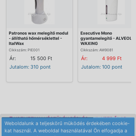
Patronos wax melegítő modul
Executive Mono
- állítható hőmérséklettel -
gyantamelegítő - ALVEOLA
ItalWax
WAXING
Cikkszám: PIE001
Cikkszám: AW9081
Ár:
15 500 Ft
Ár:
4 999 Ft
Jutalom:
310 pont
Jutalom:
100 pont
KOZMETIKAI KÉSZÜLÉK BÉRLÉS
KEZDŐLAP
Weboldalunk a teljeskörű müködés érdekében cookie-
ELÉRHETŐSÉG
RENDELÉSI FELTÉTELEK
kat használ. A weboldal használatával Ön elfogadja a