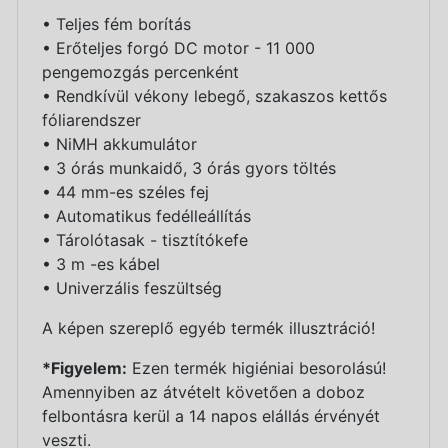
• Teljes fém borítás
• Erőteljes forgó DC motor - 11 000
pengemozgás percenként
• Rendkívül vékony lebegő, szakaszos kettős
fóliarendszer
• NiMH akkumulátor
• 3 órás munkaidő, 3 órás gyors töltés
• 44 mm-es széles fej
• Automatikus fedélleállítás
• Tárolótasak - tisztítókefe
• 3 m -es kábel
• Univerzális feszültség
A képen szereplő egyéb termék illusztráció!
*Figyelem:
Ezen termék higiéniai besorolású!
Amennyiben az átvételt követően a doboz
felbontásra kerül a 14 napos elállás érvényét
veszti.