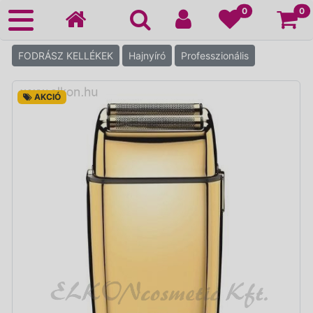
Ko
0
0
FODRÁSZ KELLÉKEK
Hajnyíró
Professzionális
AKCIÓ