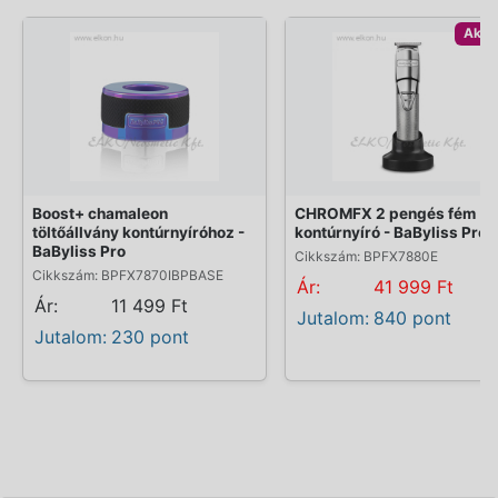
Akci
Boost+ chamaleon
CHROMFX 2 pengés fém
töltőállvány kontúrnyíróhoz -
kontúrnyíró - BaByliss Pro
BaByliss Pro
Cikkszám: BPFX7880E
Cikkszám: BPFX7870IBPBASE
Ár:
41 999 Ft
Ár:
11 499 Ft
Jutalom:
840 pont
Jutalom:
230 pont