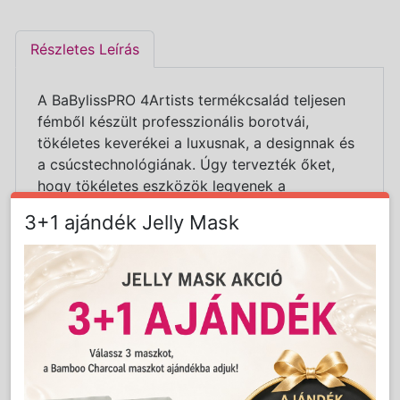
Részletes Leírás
A BaBylissPRO 4Artists termékcsalád teljesen
fémből készült professzionális borotvái,
tökéletes keverékei a luxusnak, a designnak és
a csúcstechnológiának.
Úgy tervezték őket,
hogy tökéletes eszközök legyenek a
borotválkozáshoz, a hajvonal letisztázásához.
3+1 ajándék Jelly Mask
Tiszta és pontos eredményt nyújtanak.
Az arany színű BPFXFS2GE rendkívül precíz
borotválkozást biztosít, anélkül, hogy irritálná a
bőrt. Használata kényelmes az ergonomikus
kialakításának köszönhetően.
Teljes fém borítása elegáns és ellenálló. A
borotvafej egység nagyon könnyen
eltávolítható a rendszeres karbantartás