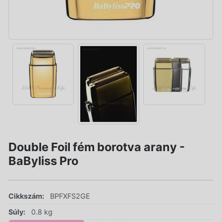
Double Foil fém borotva arany -
BaByliss Pro
Cikkszám:
BPFXFS2GE
Súly:
0.8 kg