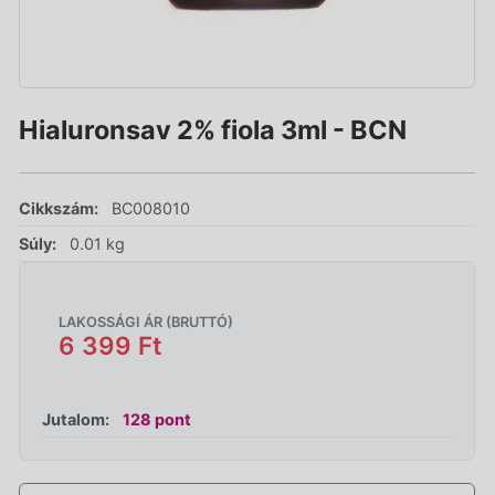
Hialuronsav 2% fiola 3ml - BCN
Cikkszám:
BC008010
Súly:
0.01 kg
LAKOSSÁGI ÁR (BRUTTÓ)
6 399 Ft
Jutalom:
128 pont