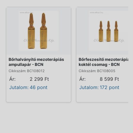
Bőrhalványító mezoterápiás
Bőrfeszesítő mezoterápiás
ampullapár - BCN
koktél csomag - BCN
Cikkszám: BC108012
Cikkszám: BC108005
Ár:
2 299 Ft
Ár:
8 599 Ft
Jutalom:
46 pont
Jutalom:
172 pont