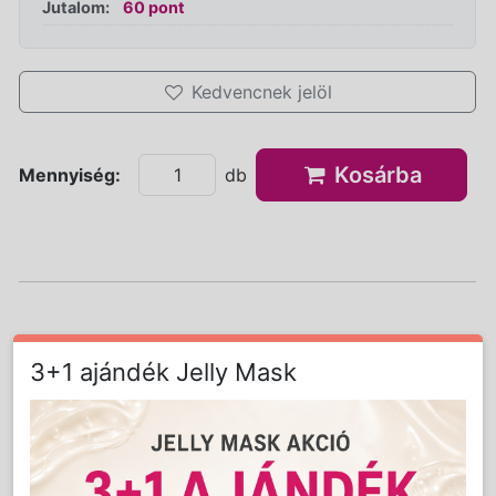
Jutalom:
60 pont
Kedvencnek jelöl
Kosárba
Mennyiség:
db
Részletes Leírás
3+1 ajándék Jelly Mask
Bőrünk öregedését 80%-ban azt azt érő UV
terhelés a felelős. A bőrt károsító sugárzás
nem csak a bőr kiszáradásához,