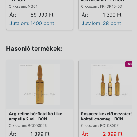
Cikkszám: NG01
Cikkszám: FR-DP15-5D
Ár:
69 990 Ft
Ár:
1 390 Ft
Jutalom:
1400 pont
Jutalom:
28 pont
Hasonló termékek:
Akci
Argireline bőrfiatalító Like
Rosacea kezelő mezoteráp
ampulla 2 ml - BCN
koktél csomag - BCN
Cikkszám: BC008025
Cikkszám: BC108007
Ár:
1 399 Ft
Ár:
2 899 Ft