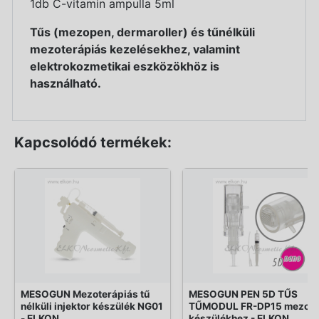
1db C-vitamin ampulla 5ml
Tűs (mezopen, dermaroller) és tűnélküli
mezoterápiás kezelésekhez, valamint
elektrokozmetikai eszközökhöz is
használható.
Kapcsolódó termékek:
MESOGUN Mezoterápiás tű
MESOGUN PEN 5D TŰS
nélküli injektor készülék NG01
TŰMODUL FR-DP15 mezop
- ELKON
készülékhez - ELKON