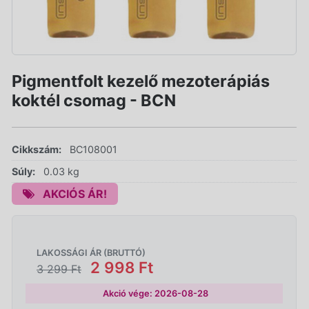
Pigmentfolt kezelő mezoterápiás
koktél csomag - BCN
Cikkszám:
BC108001
Súly:
0.03 kg
AKCIÓS ÁR!
LAKOSSÁGI ÁR (BRUTTÓ)
2 998 Ft
3 299 Ft
Akció vége: 2026-08-28