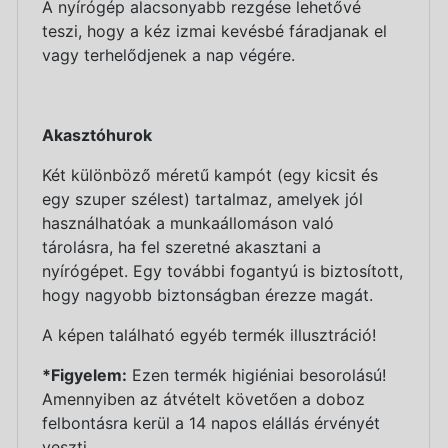
A nyírógép alacsonyabb rezgése lehetővé
teszi, hogy a kéz izmai kevésbé fáradjanak el
vagy terhelődjenek a nap végére.
Akasztóhurok
Két különböző méretű kampót (egy kicsit és
egy szuper szélest) tartalmaz, amelyek jól
használhatóak a munkaállomáson való
tárolásra, ha fel szeretné akasztani a
nyírógépet. Egy további fogantyú is biztosított,
hogy nagyobb biztonságban érezze magát.
A képen található egyéb termék illusztráció!
*Figyelem:
Ezen termék higiéniai besorolású!
Amennyiben az átvételt követően a doboz
felbontásra kerül a 14 napos elállás érvényét
veszti.