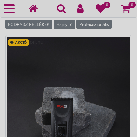
Ko
0
0
FODRÁSZ KELLÉKEK
Hajnyíró
Professzionális
AKCIÓ