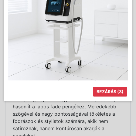
vág, és biztosítja, hogy bármilyen típusú
hajszerkezetet vág és eltávolítja a kihullott
hajat.
4 LED-es akkumulátor jelzőfény
megmutatja,
milyen töltöttségi szinten van az akkumulátor,
így mindig tudja, mikor lesz szükség a töltésre:
75% - 50% - 25% - 0%
Titán „fade” penge
BEZÁRÁS
(2)
Ez a penge igazán nagyszerű a felnyíráshoz,
hasonlít a lapos fade pengéhez. Meredekebb
szögével és nagy pontosságával tökéletes a
fodrászok és stylistok számára, akik nem
satíroznak, hanem kontúrosan akarják a
vonalakat.