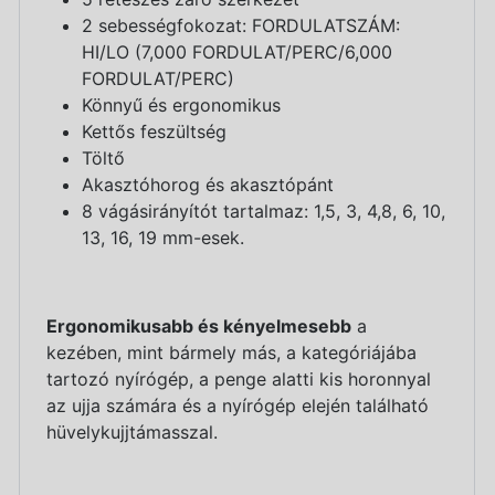
2 sebességfokozat: FORDULATSZÁM:
HI/LO (7,000 FORDULAT/PERC/6,000
FORDULAT/PERC)
Könnyű és ergonomikus
Kettős feszültség
Töltő
Akasztóhorog és akasztópánt
8 vágásirányítót tartalmaz: 1,5, 3, 4,8, 6, 10,
13, 16, 19 mm-esek.
Ergonomikusabb és kényelmesebb
a
kezében, mint bármely más, a kategóriájába
tartozó nyírógép, a penge alatti kis horonnyal
az ujja számára és a nyírógép elején található
hüvelykujjtámasszal.