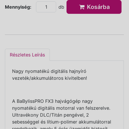
Kosárba
Mennyiség:
db
Részletes Leírás
Nagy nyomatékú digitális hajnyíró
vezeték/akkumulátoros kivitelben!
A BaBylissPRO FX3 hajvágógép nagy
nyomatékú digitális motorral van felszerelve.
Ultravékony DLC/Titán pengével, 2
sebességgel és lítium-polimer akkumulátorral
rendelkezik, amely 5 órás üzemidőt biztosít