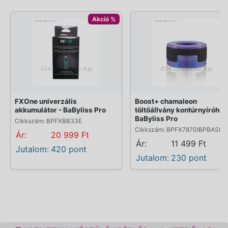
Akció %
FXOne univerzális
Boost+ chamaleon
akkumulátor - BaByliss Pro
töltőállvány kontúrnyíróhoz
BaByliss Pro
Cikkszám: BPFXBB33E
Cikkszám: BPFX7870IBPBASE
Ár:
20 999 Ft
Ár:
11 499 Ft
Jutalom:
420 pont
Jutalom:
230 pont