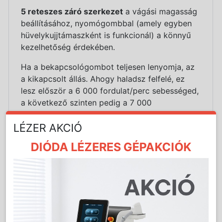
5 reteszes záró szerkezet
a vágási magasság
beállításához, nyomógombbal (amely egyben
hüvelykujjtámaszként is funkcionál) a könnyű
kezelhetőség érdekében.
Ha a bekapcsológombot teljesen lenyomja, az
a kikapcsolt állás. Ahogy haladsz felfelé, ez
lesz először a 6 000 fordulat/perc sebességed,
a következő szinten pedig a 7 000
fordulat/perc sebességed. De miért használná
LÉZER AKCIÓ
az egyiket a másik helyett?
DIÓDA LÉZERES GÉPAKCIÓK
- Amikor a lassabb sebességet, a 6 000
fordulat/perc sebességet használja, az inkább
a „fade”, felnyírt technikára lesz jó, mert nem
vág túl gyorsan. Lassabb, így szebb,
pontosabb vágást fog végezni.
- A 7 000 fordulat/perc sebesség gyorsabban