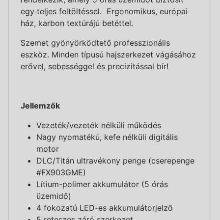
egy teljes feltöltéssel. Ergonomikus, európai
ház, karbon textúrájú betéttel.
Szemet gyönyörködtető professzionális
eszköz. Minden típusú hajszerkezet vágásához
erővel, sebességgel és precizitással bír!
Jellemzők
Vezeték/vezeték nélküli működés
Nagy nyomatékú, kefe nélküli digitális
motor
DLC/Titán ultravékony penge (cserepenge
#FX903GME)
Lítium-polimer akkumulátor (5 órás
üzemidő)
4 fokozatú LED-es akkumulátorjelző
5 reteszes záró szerkezet