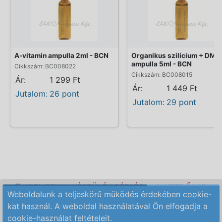
A-vitamin ampulla 2ml - BCN
Organikus szilícium + DMA
ampulla 5ml - BCN
Cikkszám: BC008022
Cikkszám: BC008015
Ár:
1 299 Ft
Ár:
1 449 Ft
Jutalom:
26 pont
Jutalom:
29 pont
KOZMETIKAI KÉSZÜLÉK BÉRLÉS
KEZDŐLAP
Weboldalunk a teljeskörű müködés érdekében cookie-
ELÉRHETŐSÉG
RENDELÉSI FELTÉTELEK
kat használ. A weboldal használatával Ön elfogadja a
cookie-használat feltételeit.