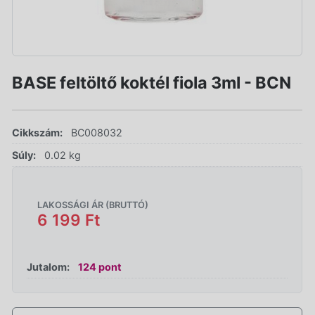
BASE feltöltő koktél fiola 3ml - BCN
Cikkszám:
BC008032
Súly:
0.02 kg
LAKOSSÁGI ÁR (BRUTTÓ)
6 199 Ft
Jutalom:
124 pont