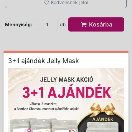
Kedvencnek jelöl
Kosárba
Mennyiség:
db
3+1 ajándék Jelly Mask
Részletes Leírás
Ez az egyedülálló hatóanyagkoktél minden
mezoterápiás kezelés alapja. Hatóanyag
összetétele révén 3 ponton támogatja a bőr
regenerációját, lassítja az öregedési
folyamatokat. Hialuronsav tartalma fokozza a
kötőszövet vízmegtartó képességét. Organikus